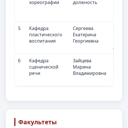
хореографии
должность
кафед
5
Кафедра
Сергеева
Завед
пластического
Екатерина
кафед
воспитания
Георгиевна
пласт
дисци
6
Кафедра
Зайцева
Замес
сценической
Марина
завед
речи
Владимировна
кафед
Факультеты