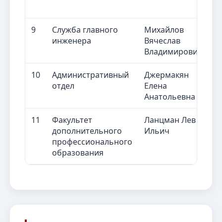
9
Служба главного
Михайлов
Г
инженера
Вячеслав
Владимирович
10
Административный
Джермакян
Д
отдел
Елена
Анатольевна
Наши партнеры
11
Факультет
Ланцман Лев
Д
дополнительного
Ильич
д
профессионального
п
образования
о