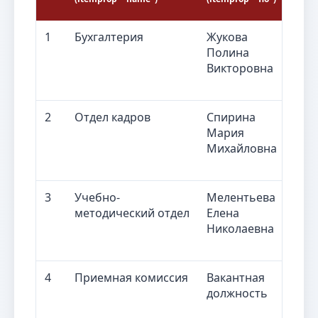
1
Бухгалтерия
Жукова
Г
Полина
Викторовна
2
Отдел кадров
Спирина
Н
Мария
к
Михайловна
3
Учебно-
Мелентьева
Н
методический отдел
Елена
м
Николаевна
о
4
Приемная комиссия
Вакантная
О
должность
с
п