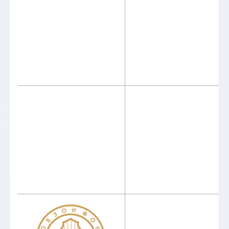
ИНСТИТУТ
Абитуриентам
Руководство
Студентам
Ученый совет
Выпускникам
Сведения об
Центр карьеры
образовательной
организации
Новости
Наука
ОБРАЗОВАНИЕ
Пресса