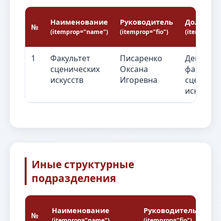
Наименование
Руководитель
Должнос
№
(itemprop="name")
(itemprop="fio")
(itemprop="
1
Факультет
Писаренко
Декан
сценических
Оксана
факульте
искусств
Игоревна
сценичес
искусств
Иные структурные
подразделения
Наименование
Руководитель
Д
№
(itemprop="name")
(itemprop="fio")
(i