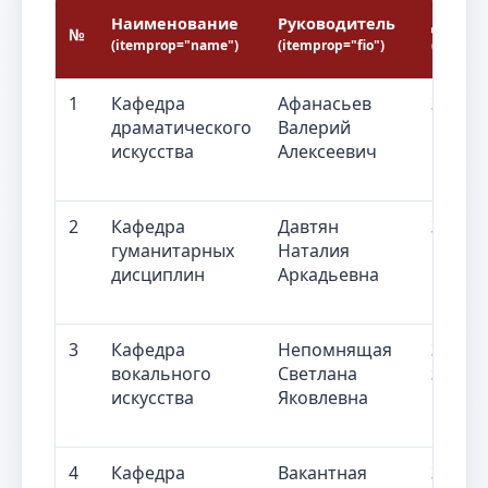
Наименование
Руководитель
Должн
№
(itemprop="name")
(itemprop="fio")
(itempro
1
Кафедра
Афанасьев
Завед
драматического
Валерий
кафед
искусства
Алексеевич
2
Кафедра
Давтян
Завед
гуманитарных
Наталия
кафед
дисциплин
Аркадьевна
3
Кафедра
Непомнящая
Замес
вокального
Светлана
завед
искусства
Яковлевна
кафед
4
Кафедра
Вакантная
Завед