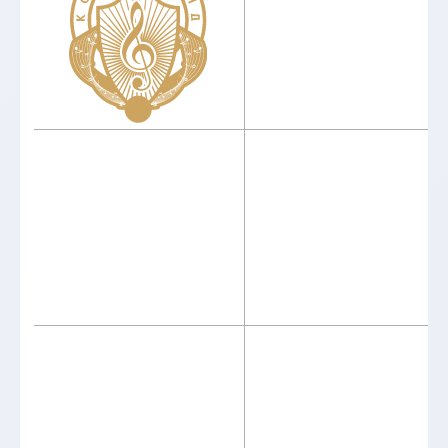
Факультеты
Проекты
Кафедры
Театр
Мастерские
Контакты
ДПО
© 2012 - 2026. Московский институт
театрального искусства им.
народного артиста СССР
И. Д. Кобзона