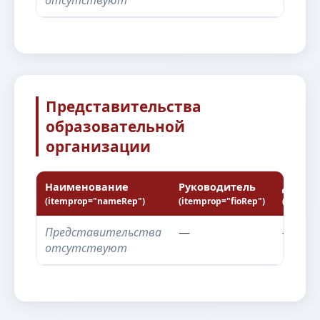
отсутствуют
Представительства
образовательной
организации
Наименование
Руководитель
Должн
(itemprop="nameRep")
(itemprop="fioRep")
(itempro
Представительства
—
—
отсутствуют