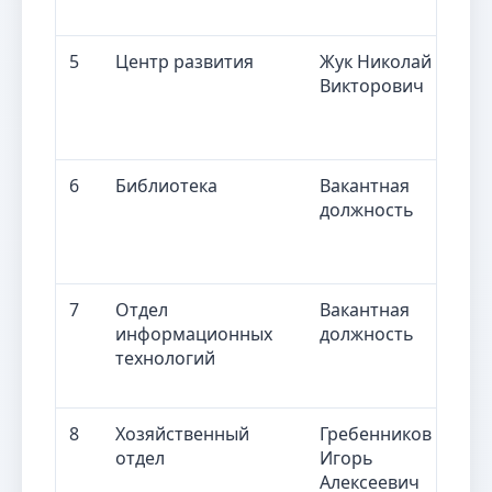
5
Центр развития
Жук Николай
Д
Викторович
р
6
Библиотека
Вакантная
З
должность
б
7
Отдел
Вакантная
Р
информационных
должность
о
технологий
и
т
8
Хозяйственный
Гребенников
Н
отдел
Игорь
х
Алексеевич
о