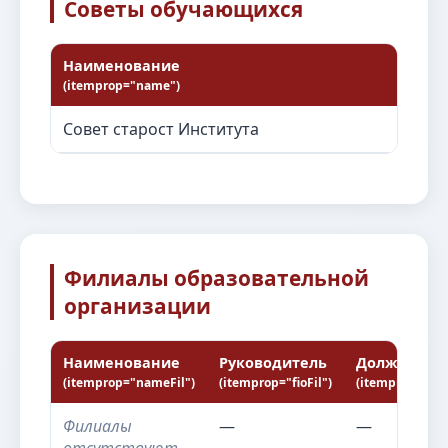
Советы обучающихся
Наименование
(itemprop="name")
Совет старост Института
Филиалы образовательной
организации
Наименование
Руководитель
Должность
(itemprop="nameFil")
(itemprop="fioFil")
(itemprop="pos
Филиалы
—
—