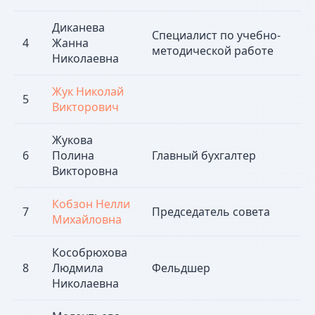
Диканева
Специалист по учебно-
4
Жанна
методической работе
Николаевна
Жук Николай
5
Викторович
Жукова
6
Полина
Главный бухгалтер
Викторовна
Кобзон Нелли
7
Председатель совета
Михайловна
Кособрюхова
8
Людмила
Фельдшер
Николаевна
Наши партнеры