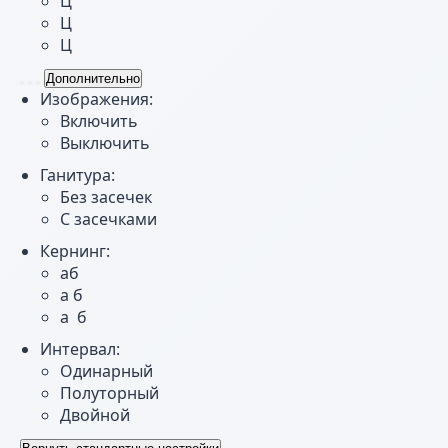
Ц
Ц
Ц
Дополнительно
Изображения:
Включить
Выключить
Ганитура:
Без засечек
С засечками
Кернинг:
aб
a б
a б
Интервал:
Одинарный
Полуторный
Двойной