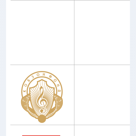
ИНСТИТУТ
Абитуриентам
Руководство
Студентам
Ученый совет
Выпускникам
Сведения об
Центр карьеры
образовательной
организации
Новости
Наука
ОБРАЗОВАНИЕ
Пресса
Факультеты
Проекты
Кафедры
Театр
Мастерские
Контакты
ДПО
© 2012 - 2026. Московский институт
театрального искусства им.
народного артиста СССР
И. Д. Кобзона