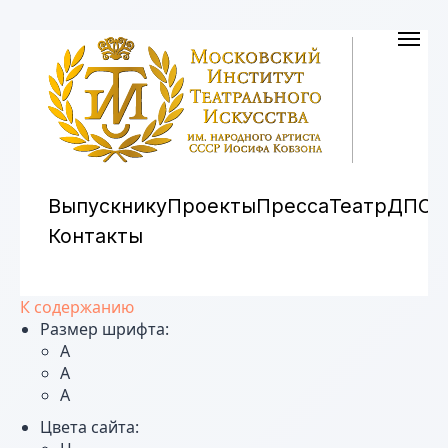
Выпускнику
Проекты
Пресса
Театр
ДПО
Контакты
К содержанию
Размер шрифта:
A
A
A
Цвета сайта: