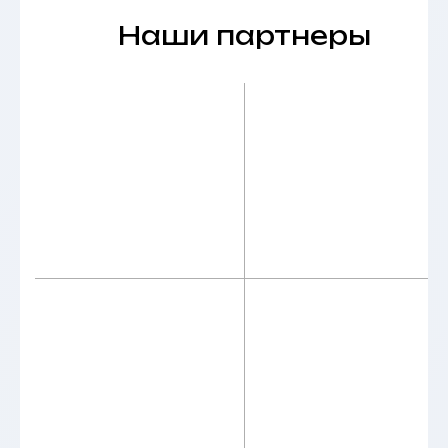
Наши контакты:
АНО ООВО “Институт
имени Народного артиста
СССР И.Д. Кобзона”
Приемная комиссия:
+7 (495) 955-70-95
+7 (929) 647-83-97
postupi@mos-iti.ru
Учебный отдел: