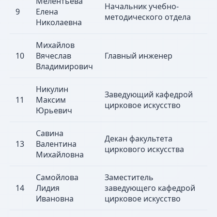
Мелентьева
Начальник учебно-
9
Елена
методического отдела
Николаевна
Михайлов
10
Вячеслав
Главный инженер
Владимирович
Никулин
Заведующий кафедрой
11
Максим
цирковое искусство
Юрьевич
Савина
Декан факультета
13
Валентина
циркового искусства
Михайловна
Самойлова
Заместитель
14
Лидия
заведующего кафедрой
Ивановна
цирковое искусство