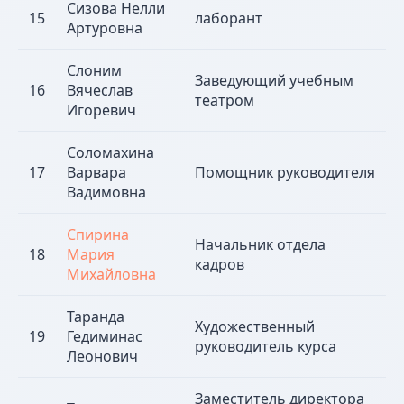
Сизова Нелли
15
лаборант
Артуровна
Слоним
Заведующий учебным
16
Вячеслав
театром
Игоревич
Соломахина
17
Варвара
Помощник руководителя
Вадимовна
Спирина
Начальник отдела
18
Мария
кадров
Михайловна
Таранда
Художественный
19
Гедиминас
руководитель курса
Леонович
Заместитель директора