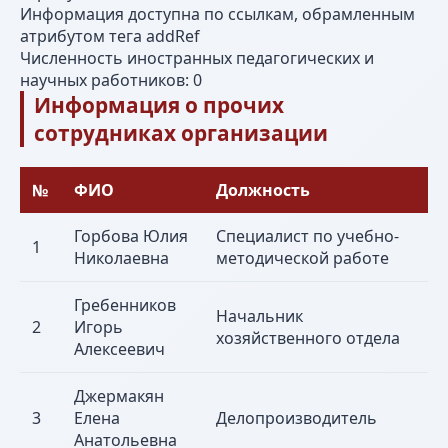
Информация доступна по ссылкам, обрамленным
атрибутом тега addRef
Численность иностранных педагогических и
научных работников: 0
Информация о прочих
сотрудниках организации
№
ФИО
Должность
Горбова Юлия
Специалист по учебно-
1
Николаевна
методической работе
Гребенников
Начальник
2
Игорь
хозяйственного отдела
Алексеевич
Джермакян
3
Елена
Делопроизводитель
Анатольевна