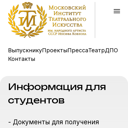
Выпускнику
Проекты
Пресса
Театр
ДПО
Контакты
Информация для
студентов
- Документы для получения
налогового вычета за обучение
- Расписание занятий II семестр
2025-2026 года
- Приказы по движению
контингента студентов