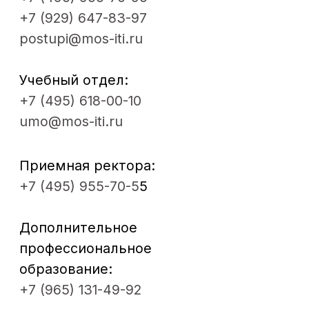
Руководство
Студентам
Ученый совет
Выпускникам
Сведения об
Центр карьеры
образовательной
организации
Новости
Наука
ОБРАЗОВАНИЕ
Пресса
Факультеты
Проекты
Кафедры
Театр
Мастерские
Контакты
ДПО
© 2012 - 2026. Московский институт
театрального искусства им.
народного артиста СССР
И. Д. Кобзона