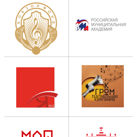
Приемная ректора:
+7 (495) 955-70-5
5
Дополнительное
профессиональное
образование:
+7 (965) 131-49-92
info@mos-iti.ru
г. Москва, ул. Ботаническая, д. 21