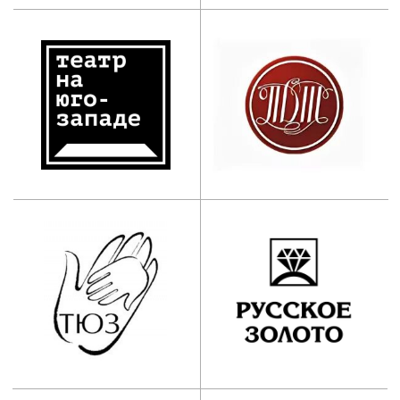
Наши контакты:
АНО ООВО “Институт
имени Народного артиста
СССР И.Д. Кобзона”
Приемная комиссия:
+7 (495) 955-70-95
+7 (929) 647-83-97
postupi@mos-iti.ru
Учебный отдел:
+7 (495) 618-00-10
umo@mos-iti.ru