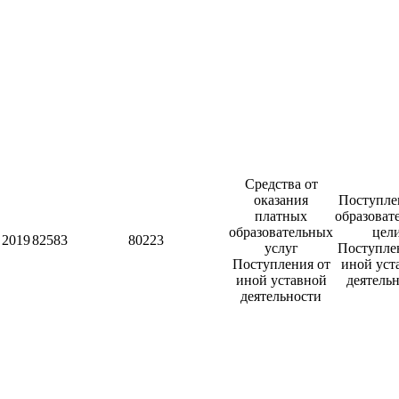
Средства от
оказания
Поступле
платных
образоват
образовательных
цел
2019
82583
80223
услуг
Поступле
Поступления от
иной уст
иной уставной
деятель
деятельности