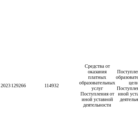
Наши партнеры
Средства от
оказания
Поступле
платных
образоват
образовательных
цел
2023
129266
114932
услуг
Поступле
Поступления от
иной уст
иной уставной
деятель
деятельности