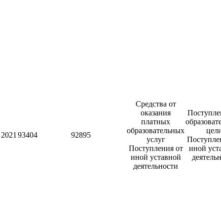
Средства от
оказания
Поступле
платных
образоват
образовательных
цел
2021
93404
92895
услуг
Поступле
Поступления от
иной уст
иной уставной
деятель
деятельности