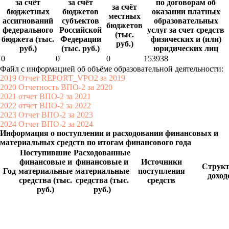
за счёт
за счёт
по договорам об
за счёт
бюджетных
бюджетов
оказании платных
местных
ассигнований
субъектов
образовательных
бюджетов
федерального
Российской
услуг за счет средств
(тыс.
бюджета (тыс.
Федерации
физических и (или)
руб.)
руб.)
(тыс. руб.)
юридических лиц
0
0
0
153938
Файл с информацией об объёме образовательной деятельности:
2019 Отчет REPORT_VPO2 за 2019
2020 Отчетность ВПО-2 за 2020
2021 отчет ВПО-2 за 2021
2022 отчет ВПО-2 за 2022
2023 Отчет ВПО-2 за 2023
2024 Отчет ВПО-2 за 2024
Информация о поступлении и расходовании финансовых и
материальных средств по итогам финансового года
Поступившие
Расходованные
финансовые и
финансовые и
Источники
Структ
Год
материальные
материальные
поступления
доход
средства (тыс.
средства (тыс.
средств
руб.)
руб.)