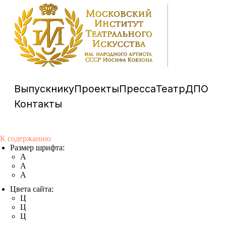
Выпускнику
Проекты
Пресса
Театр
ДПО
Контакты
К содержанию
Размер шрифта:
A
A
A
Цвета сайта:
Ц
Ц
Ц