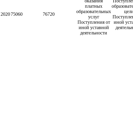
оказания
Поступле
платных
образоват
образовательных
цел
2020
75060
76720
услуг
Поступле
Поступления от
иной уст
иной уставной
деятель
деятельности