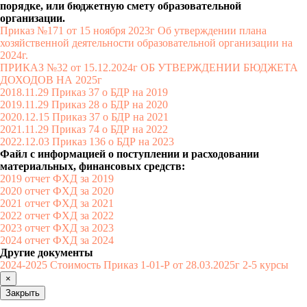
порядке, или бюджетную смету образовательной
организации.
Приказ №171 от 15 ноября 2023г Об утверждении плана
хозяйственной деятельности образовательной организации на
2024г.
ПРИКАЗ №32 от 15.12.2024г ОБ УТВЕРЖДЕНИИ БЮДЖЕТА
ДОХОДОВ НА 2025г
2018.11.29 Приказ 37 о БДР на 2019
2019.11.29 Приказ 28 о БДР на 2020
2020.12.15 Приказ 37 о БДР на 2021
2021.11.29 Приказ 74 о БДР на 2022
2022.12.03 Приказ 136 о БДР на 2023
Файл с информацией о поступлении и расходовании
Наши контакты:
материальных, финансовых средств:
2019 отчет ФХД за 2019
2020 отчет ФХД за 2020
АНО ООВО “Институт
2021 отчет ФХД за 2021
имени Народного артиста
2022 отчет ФХД за 2022
2023 отчет ФХД за 2023
СССР И.Д. Кобзона”
2024 отчет ФХД за 2024
Другие документы
2024-2025 Стоимость Приказ 1-01-Р от 28.03.2025г 2-5 курсы
Приемная комиссия:
×
+7 (495) 955-70-95
Закрыть
+7 (929) 647-83-97