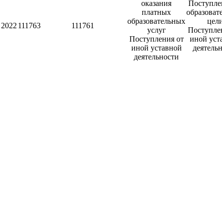
оказания
Поступле
платных
образоват
образовательных
цел
2022
111763
111761
услуг
Поступле
Поступления от
иной уст
иной уставной
деятель
деятельности