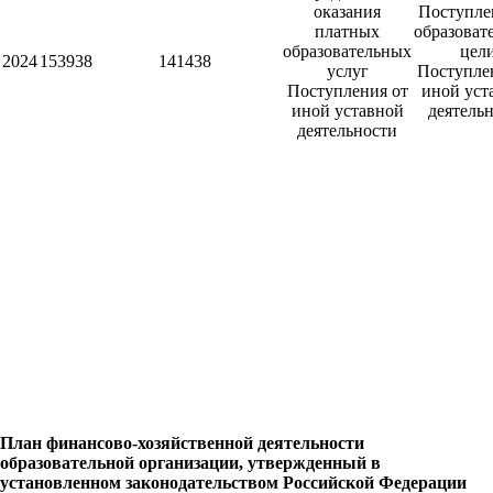
оказания
Поступле
платных
образоват
образовательных
цел
2024
153938
141438
услуг
Поступле
Поступления от
иной уст
иной уставной
деятель
деятельности
План финансово-хозяйственной деятельности
образовательной организации, утвержденный в
установленном законодательством Российской Федерации