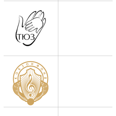
театрального искусства им.
народного артиста СССР
И. Д. Кобзона