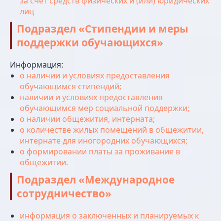
за счет средств физических и (или) юридических
umo@mos-iti.ru
лиц
Приемная ректора:
Подраздел «Стипендии и меры
+7 (495) 955-70-5
5
поддержки обучающихся»
Дополнительное
Информация:
профессиональное
о наличии и условиях предоставления
образование:
обучающимся стипендий;
+7 (965) 131-49-92
наличии и условиях предоставления
обучающимся мер социальной поддержки;
info@mos-iti.ru
о наличии общежития, интерната;
г. Москва, ул. Ботаническая, д. 21
о количестве жилых помещений в общежитии,
интернате для иногородних обучающихся;
о формировании платы за проживание в
общежитии.
Подраздел «Международное
сотрудничество»
информация о заключенных и планируемых к