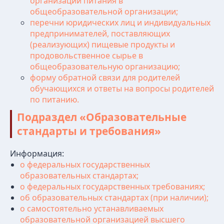
организации питания в
Абитуриентам
общеобразовательной организации;
Руководство
Студентам
перечни юридических лиц и индивидуальных
Ученый совет
Выпускникам
предпринимателей, поставляющих
Сведения об
Центр карьеры
(реализующих) пищевые продукты и
образовательной
продовольственное сырье в
организации
Новости
общеобразовательную организацию;
Наука
форму обратной связи для родителей
ОБРАЗОВАНИЕ
Пресса
обучающихся и ответы на вопросы родителей
Факультеты
Проекты
по питанию.
Кафедры
Театр
Подраздел «Образовательные
Мастерские
Контакты
стандарты и требования»
ДПО
Информация:
о федеральных государственных
образовательных стандартах;
© 2012 - 2026. Московский институт
о федеральных государственных требованиях;
театрального искусства им.
об образовательных стандартах (при наличии);
народного артиста СССР
о самостоятельно устанавливаемых
И. Д. Кобзона
образовательной организацией высшего