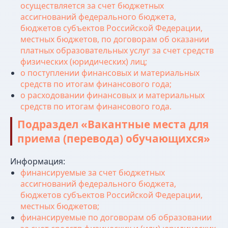
осуществляется за счет бюджетных
ассигнований федерального бюджета,
бюджетов субъектов Российской Федерации,
местных бюджетов, по договорам об оказании
платных образовательных услуг за счет средств
физических (юридических) лиц;
Наши контакты:
о поступлении финансовых и материальных
средств по итогам финансового года;
о расходовании финансовых и материальных
АНО ООВО “Институт
средств по итогам финансового года.
имени Народного артиста
Подраздел «Вакантные места для
СССР И.Д. Кобзона”
приема (перевода) обучающихся»
Приемная комиссия:
Информация:
+7 (495) 955-70-95
финансируемые за счет бюджетных
+7 (929) 647-83-97
ассигнований федерального бюджета,
postupi@mos-iti.ru
бюджетов субъектов Российской Федерации,
местных бюджетов;
Учебный отдел:
финансируемые по договорам об образовании
+7 (495) 618-00-10