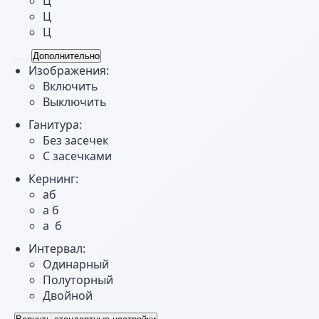
Ц
Ц
Ц
Дополнительно
Изображения:
Включить
Выключить
Ганитура:
Без засечек
С засечками
Кернинг:
aб
a б
a б
Интервал:
Одинарный
Полуторный
Двойной