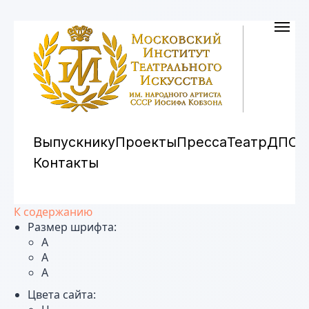
Выпускнику
Проекты
Пресса
Театр
ДПО
Контакты
К содержанию
Размер шрифта:
A
A
A
Цвета сайта: