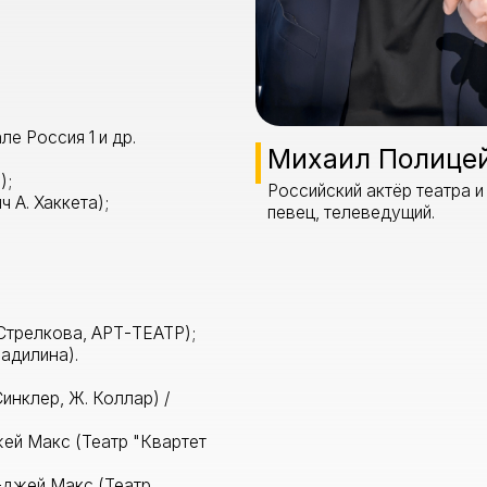
я 1 и др.
Михаил Полицеймако
Российский актёр театра и кино,
кета);
певец, телеведущий.
ова, АРТ-ТЕАТР);
а).
, Ж. Коллар) /
кс (Театр "Квартет
Макс (Театр
драгора") /
ора ("La-Театр");