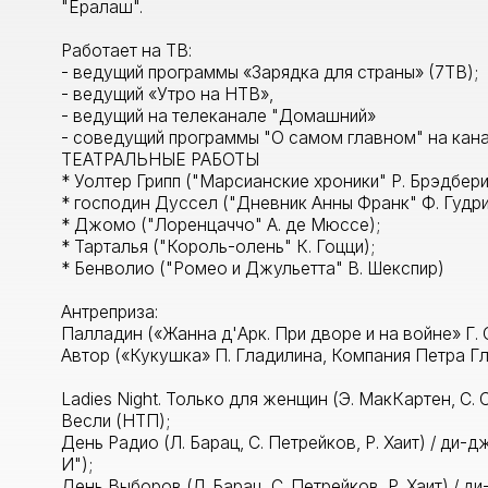
- ведущий программы «Зарядка для страны» (7ТВ);
- ведущий «Утро на НТВ»,
- ведущий на телеканале "Домашний»
- соведущий программы "О самом главном" на канале Росси
ТЕАТРАЛЬНЫЕ РАБОТЫ
* Уолтер Грипп ("Марсианские хроники" Р. Брэдбери);
* господин Дуссел ("Дневник Анны Франк" Ф. Гудрич А. Хак
* Джомо ("Лоренцаччо" А. де Мюссе);
* Тарталья ("Король-олень" К. Гоцци);
* Бенволио ("Ромео и Джульетта" В. Шекспир)
Антреприза:
Палладин («Жанна д'Арк. При дворе и на войне» Г. Стрелк
Автор («Кукушка» П. Гладилина, Компания Петра Гладилин
Ladies Night. Только для женщин (Э. МакКартен, С. Синклер
Весли (НТП);
День Радио (Л. Барац, С. Петрейков, Р. Хаит) / ди-джей Ма
И");
День Выборов (Л. Барац, С. Петрейков, Р. Хаит) / ди-джей 
"Квартет И");
Бестолочь (М. Камолетти) / Роберт (ТА "Арт-партнер XXI");
Приворотное зелье (по мотивам пьесы Н. Макиавелли "Ман
Лигурио (ТА "Арт-партнер XXI");
Человек и джентльмен (Э.де Филиппо) / Дидженаро, от авт