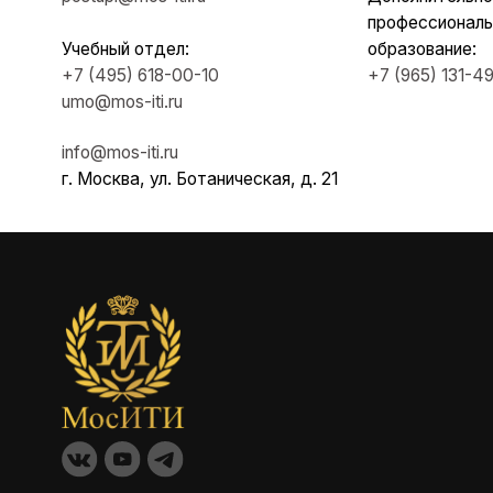
Свед
ОБ
© 2012 - 2026. Московский институт
Факу
театрального искусства им.
Каф
народного артиста СССР
Маст
И. Д. Кобзона
ДПО