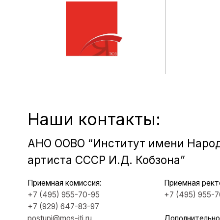
артиста СССР И.Д. Кобзона”
Приемная комиссия:
Приемная ректора:
+7 (495) 955-70-95
+7 (495) 955-70-5
5
+7 (929) 647-83-97
postupi@mos-iti.ru
Дополнительное
профессиональное
Учебный отдел:
образование:
+7 (495) 618-00-10
+7 (965) 131-49-92
umo@mos-iti.ru
info@mos-iti.ru
г. Москва, ул. Ботаническая, д. 21
ИН
Руко
Учен