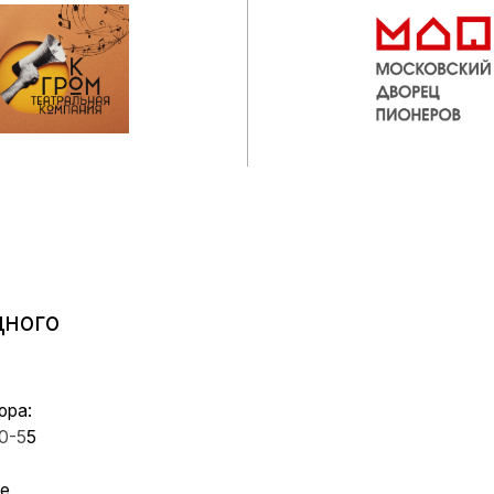
СТИТУТ
Абитуриентам
водство
Студентам
ый совет
Выпускникам