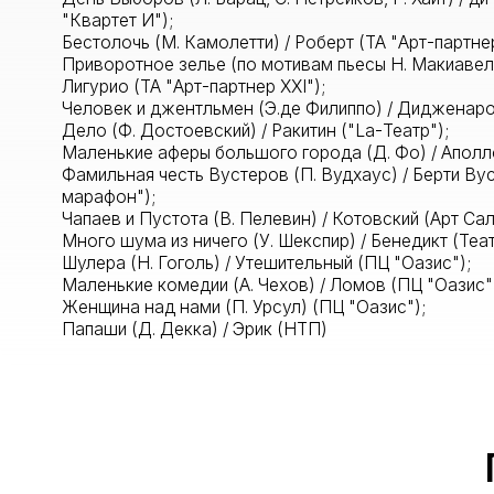
Дело (Ф. Достоевский) / Ракитин ("La-Театр");
Маленькие аферы большого города (Д. Фо) / Аполлон (ПК 
Фамильная честь Вустеров (П. Вудхаус) / Берти Вустер (П
марафон");
Чапаев и Пустота (В. Пелевин) / Котовский (Арт Салон Теат
Много шума из ничего (У. Шекспир) / Бенедикт (Театр на 
Шулера (Н. Гоголь) / Утешительный (ПЦ "Оазис");
Маленькие комедии (А. Чехов) / Ломов (ПЦ "Оазис");
Женщина над нами (П. Урсул) (ПЦ "Оазис");
Папаши (Д. Декка) / Эрик (НТП)
Пр
Виктория Котлярская
Российская актриса теат
педагог по сценической