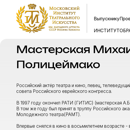
Выпускнику
Выпускнику
Проекты
Проекты
Пр
Пр
ИНСТИТУТ
ИНСТИТУТ
ОБРАЗОВА
ОБРАЗОВА
Мастерская Михаил
Полицеймако
Российский актёр театра и кино, певец, телеведущий. Чле
совета Российского еврейского конгресса.
В 1997 году окончил РАТИ (ГИТИС) (мастерская А.Бородин
В том же году был принят в труппу Российского академич
Молодежного театра(РАМТ).
Впервые снялся в кино в восьмилетнем возрасте - в фильм
"Ералаш".
Работает на ТВ: