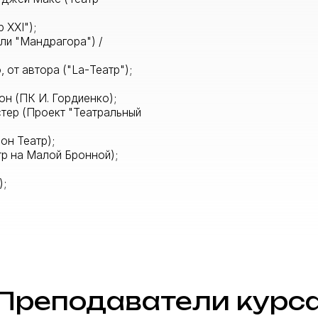
И. Гордиенко);
роект "Театральный
р);
Малой Бронной);
еподаватели курса
Анна Дворжецка
Российский теат
ра и кино,
актриса театра и
 речи