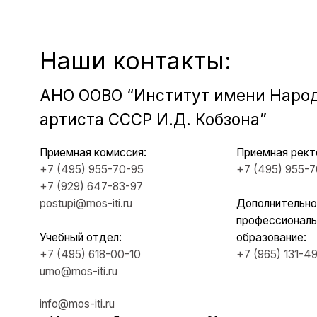
Приемная комиссия:
Приемная ректора:
+7 (495) 955-70-95
+7 (495) 955-70-5
5
+7 (929) 647-83-97
postupi@mos-iti.ru
Дополнительное
профессиональное
Учебный отдел:
образование:
+7 (495) 618-00-10
+7 (965) 131-49-92
umo@mos-iti.ru
info@mos-iti.ru
г. Москва, ул. Ботаническая, д. 21
ИН
Руко
Учен
Свед