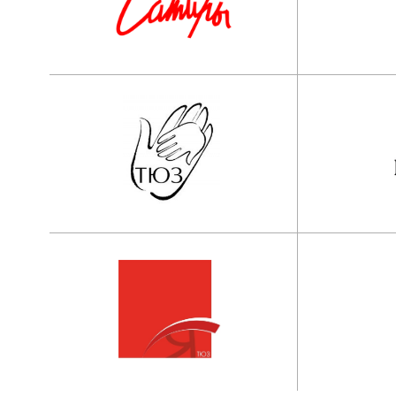
Наши контакты:
АНО ООВО “Институт имени Народног
артиста СССР И.Д. Кобзона”