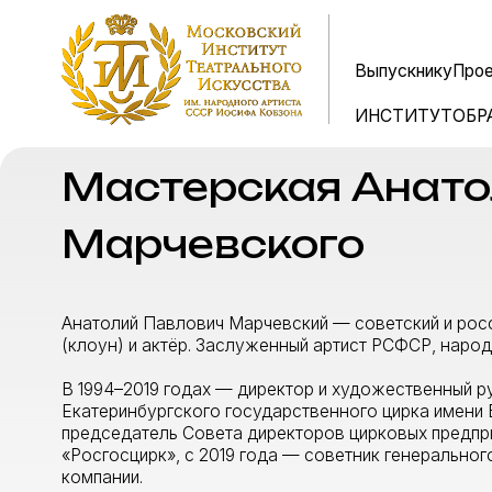
Выпускнику
Выпускнику
Проекты
Проекты
Пр
Пр
ИНСТИТУТ
ИНСТИТУТ
ОБРАЗОВА
ОБРАЗОВА
Мастерская Анатоли
Марчевского
Анатолий Павлович Марчевский — советский и российский
(клоун) и актёр. Заслуженный артист РСФСР, народный ар
В 1994–2019 годах — директор и художественный руковод
Екатеринбургского государственного цирка имени В. И. Ф
председатель Совета директоров цирковых предприятий к
«Росгосцирк», с 2019 года — советник генерального дире
компании.
В кино снялся в главной роли в художественном фильме «
В. Ю. Драгунского «Сегодня и ежедневно» (1980).