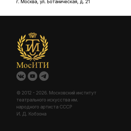
ОБ
© 2012 - 2026. Московский институт
Факу
театрального искусства им.
Каф
народного артиста СССР
Маст
И. Д. Кобзона
ДПО