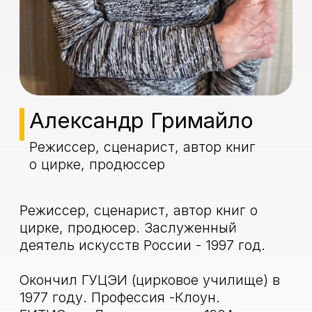
Окончил ГУЦЭИ (цирковое училище) в
1977 году. Профессия -Клоун.
ГИТИС им Луначарского в 1984году -
факультет - режиссуры цирка.
Главный режиссер Тульского
государственного цирка 1984-1990гг
Режиссер-постановщик Росгосцирка и
ЦЦИ (Центра циркового искусства)
Создатель АГ - Студио 1991 года. Имеет
свой персональный цирковой приз
"Девочка на шаре".
Главный режиссер Первого Всемирного
циркового фестиваля на Красной
площади - 1996 год, а так же в
Саратове - 2003 год.
Художественный руководитель ЦЦИ
2003 г.
Работал в театре, в кино и на
телевидении.
Создатель множества цирковых
номеров, программ, аттракционов и
специфических шоу, как в России, так и
за рубежом.
Работал в Германии, Англии, Японии,