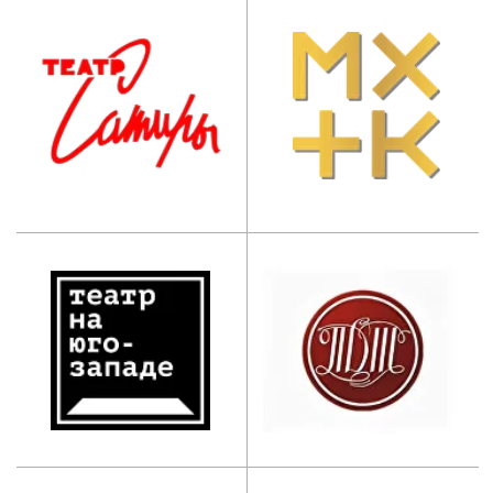
СССР И.Д. Кобзона”
Приемная комиссия:
+7 (495) 955-70-95
+7 (929) 647-83-97
postupi@mos-iti.ru
Учебный отдел:
+7 (495) 618-00-10
umo@mos-iti.ru
Приемная ректора:
+7 (495) 955-70-5
5
Дополнительное
профессиональное
образование:
+7 (965) 131-49-92
info@mos-iti.ru