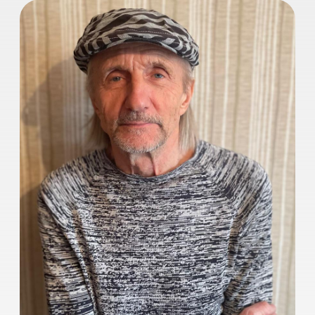
Александр Гримайло
Режиссер, сценарист, автор книг
о цирке, продюссер
Режиссер, сценарист, автор книг о
цирке, продюсер. Заслуженный
деятель искусств России - 1997 год.