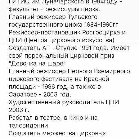
Китае, Америке, Венгрии, Франции,
Италии, Швейцарии, Арабских
Эмиратах, Перу и Африке!
Создатель цирковой школы - Саракаси
траст- в Кении в г. Найроби и Цирковой
студии в Перу г. Лима.
Постоянный член всех российских и
международных цирковых фестивалей
от Китая до Монте Карло.
Обладатель множества
международных призов и наград на
цирковых фестивалях. Не раз
становился лучшим режиссером года.
До настоящего времени сотрудничает
с многими цирковыми школами и
цирковыми студиями, цирками и
варьете, как в России, так и за
рубежом.
Член Европейской цирковой
ассоциации.
На протяжении последних десяти лет,
создал шесть ярких шоу (Перу), а так
же, заметных авангардных цирковых
произведений, получивших высокие
оценки и награды на международных