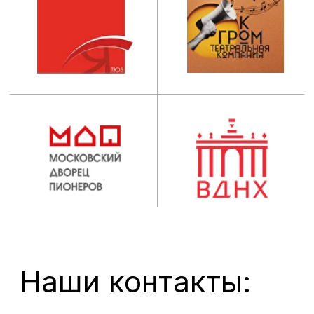
ИНСТИТУТ
Абитуриентам
Руководство
Студентам
Ученый совет
Выпускникам
Сведения об
Центр карьеры
образовательной
организации
Новости
Наука
ОБРАЗОВАНИЕ
Пресса
Факультеты
Проекты
Кафедры
Театр
Мастерские