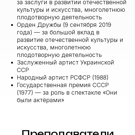
Александровна
Бершов Андрей Николаевич