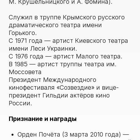
года) — за большой вклад в
развитие отечественной культуры и
искусства, многолетнюю
плодотворную деятельность
Заслуженный артист Украинской
ССР
Народный артист РСФСР (1988)
Государственная премия СССР
(1977) — за роль в спектакле «Они
были актёрами»
Преподаватели
курса
Колесникова Оксана