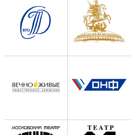
Наши контакты:
АНО ООВО “Институт
имени Народного артиста
СССР И.Д. Кобзона”