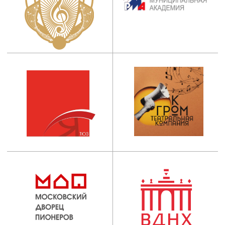
ИНСТИТУТ
Абитуриентам
Руководство
Студентам
Ученый совет
Выпускникам
Сведения об
Центр карьеры
образовательной
организации
Новости
Наука
ОБРАЗОВАНИЕ
Пресса
Факультеты
Проекты
Кафедры
Театр
Мастерские
Контакты