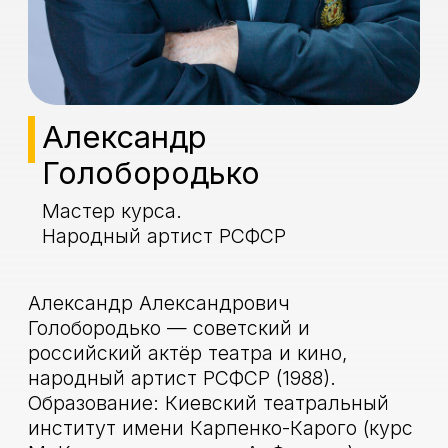
народный артист РСФСР (1988).
Образование: Киевский театральный
институт имени Карпенко-Карого (курс
М. Крушельницкого и А. Фомина).
Служил в труппе Крымского русского
драматического театра имени
Горького.
С 1971 года — артист Киевского театра
имени Леси Украинки.
С 1976 года — артист Малого театра.
В 1985 — артист труппы театра им.
Моссовета
Президент Международного
кинофестиваля «Созвездие» и вице-
президент Гильдии актёров кино
России.
Признание и награды
Орден Почёта (3 марта 2010 года) —
за заслуги в развитии отечественной
культуры и искусства, многолетнюю
плодотворную деятельность
Орден Дружбы (9 сентября 2019