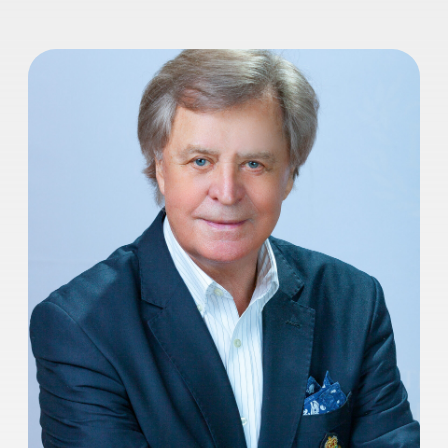
Александр
Голобородько
Мастер курса.
Народный артист РСФСР
Александр Александрович
Голобородько — советский и
российский актёр театра и кино,