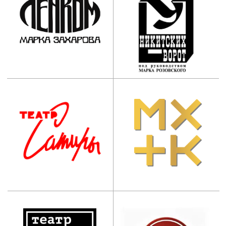
Приемная комиссия:
+7 (495) 955-70-95
+7 (929) 647-83-97
postupi@mos-iti.ru
Учебный отдел:
+7 (495) 618-00-10
umo@mos-iti.ru
Приемная ректора:
+7 (495) 955-70-5
5
Дополнительное
профессиональное
образование:
+7 (965) 131-49-92
info@mos-iti.ru
г. Москва, ул. Ботаническая, д. 21