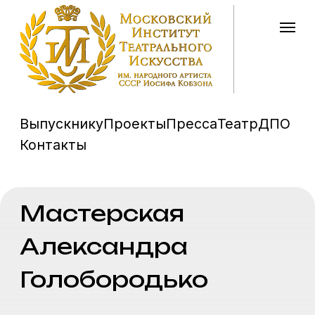
Выпускнику
Проекты
Пресса
Театр
ДПО
Контакты
Мастерская
Александра
Голобородько