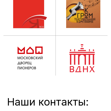
Ученый совет
Выпускникам
Сведения об
Центр карьеры
образовательной
организации
Новости
Наука
ОБРАЗОВАНИЕ
Пресса
Факультеты
Проекты
Кафедры
Театр
Мастерские
Контакты
ДПО
© 2012 - 2026. Московский институт
театрального искусства им.
народного артиста СССР
И. Д. Кобзона