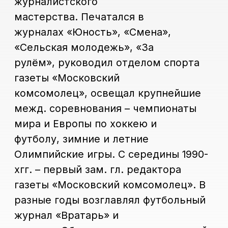
газеты «Московский комсомолец». В
разные годы возглавлял футбольный
журнал «Вратарь» и
журнал «Обозреватель», признанный
в 1995 лучшим изданием России. Был
шеф-редактором зарубежных версий
еженедельников «МК» в США и
Израиле. Член Союза журналистов
СССР/России. Лауреат премии мэрии
Москвы и премии «Общественное
признание» в области
журналистики. Дважды признавался
лучшим спортивным журналистом
страны.
Направление
"Театральная
журналистика"