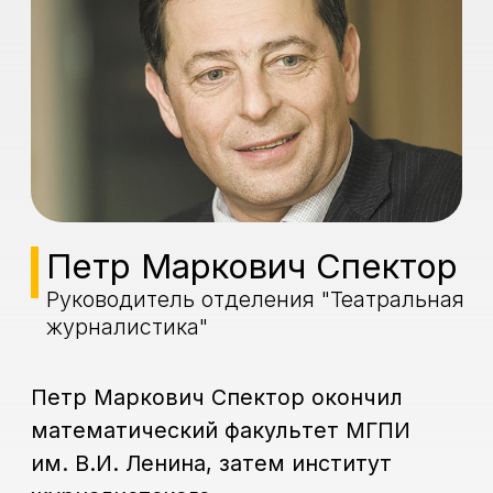
Петр Маркович Спектор
Руководитель отделения "Театральная
журналистика"
Петр Маркович Спектор окончил
математический факультет МГПИ
им. В.И. Ленина, затем институт
журналистского
мастерства. Печатался в
журналах «Юность», «Смена»,
«Сельская молодежь», «За
рулём», руководил отделом спорта
газеты «Московский
комсомолец», освещал крупнейшие
межд. соревнования – чемпионаты
мира и Европы по хоккею и
футболу, зимние и летние
Олимпийские игры. С середины 1990-
хгг. – первый зам. гл. редактора