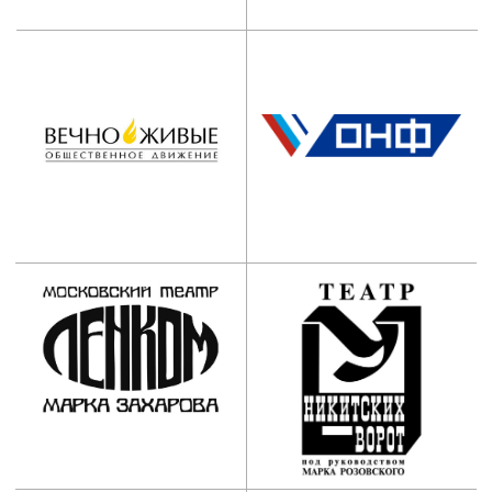
Наши контакты:
АНО ООВО “Институт
имени Народного артиста
СССР И.Д. Кобзона”
Приемная комиссия:
+7 (495) 955-70-95
+7 (929) 647-83-97
postupi@mos-iti.ru
Учебный отдел:
+7 (495) 618-00-10
umo@mos-iti.ru