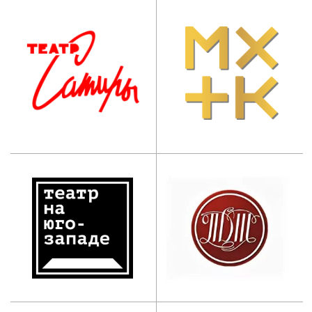
Приемная ректора:
+7 (495) 955-70-5
5
Дополнительное
профессиональное
образование:
+7 (965) 131-49-92
info@mos-iti.ru
г. Москва, ул. Ботаническая, д. 21