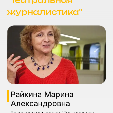
публициста, литературного критика
Виссариона Белинского цитируют,
когда хотят подчеркнуть величие
Театра, признаться в любви к
театральному искусству, людям,
беззаветно преданным сцене.
Для всех тех, кто интересуется
театром, не пропускает ни одной
премьеры, кто читает книги и статьи
о театре, кто грезит Гамлетом, а при
это работает в совершенно других
областях жизни, для вас есть
уникальное предложение – поучиться
два года и сменить надоевшую сферу
деятельности на специальность
нашей новой кафедры
Дополнительного профессионального
образования - «Театральная
журналистика. Мастерская Марины
Райкиной». И это еще не все. В