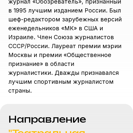
Райкина Марина
Александровна
Руководитель курса "Театральная
журналистика"
«Любите ли вы театр так, как я
люблю его, то есть всеми силами
души вашей, со всем энтузиазмом, со
всем исступлением, к которому
только способна пылкая молодость,
жадная и страстная до впечатлений
изящного?» Слова великого русского