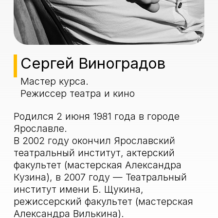
Кузина), в 2007 году — Театральный
институт имени Б. Щукина,
режиссерский факультет (мастерская
Александра Вилькина).
С 2023 года — главный режиссер
Ярославского Театра юного зрителя
им. В. С. Розова.
Дебютировал как режиссер в Театре п/
р А. Джигарханяна, поставив пьесу М.
Макдонаха «Королева красоты».
С 2011 года ведет активную
постановочную работу.
В 2012 году поступил в стажерскую
группу Кирилла Серебренникова
в Школе-студии МХАТ. Вместе
с другими стажерами участвовал
в открытии «Гоголь-центра», показав
перформанс «Голова Гоголя».
Поставил более 20 спектаклей.
Сотрудничал с Театром