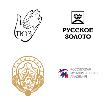
Дополнительное
профессиональное
образование:
+7 (965) 131-49-92
info@mos-iti.ru
г. Москва, ул. Ботаническая, д. 21