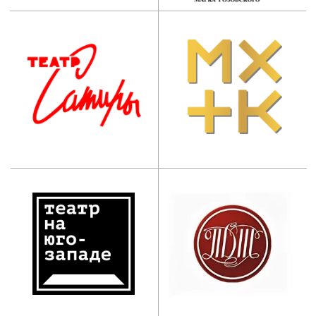
Наши контакты:
АНО ООВО “Институт
имени Народного артиста
СССР И.Д. Кобзона”
Приемная комиссия:
+7 (495) 955-70-95
+7 (929) 647-83-97
postupi@mos-iti.ru
Учебный отдел:
+7 (495) 618-00-10
umo@mos-iti.ru
Приемная ректора:
+7 (495) 955-70-5
5