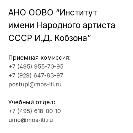
организации
Новости
Наука
ОБРАЗОВАНИЕ
Пресса
Факультеты
Проекты
Кафедры
Театр
Мастерские
Контакты
ДПО
© 2012 - 2026. Московский институт
театрального искусства им.
народного артиста СССР
И. Д. Кобзона