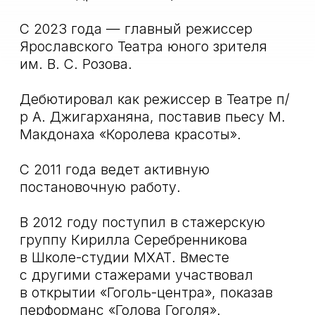
им. Н. В. Гоголя, МДТ п/р. Армена
Джигарханяна, Тамбовским театром
драмы, «Ведогонь-театром»,
Архангельским театром драмы
им. Ломоносова, театром «Недослов»,
театром «Сфера».
В Театре им. Н. В. Гоголя поставил
спектакли «Девять» (2013) и «Други
игрищ и забав» (2023)
Наши партнеры