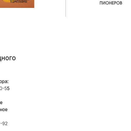
СТИТУТ
Абитуриентам
водство
Студентам
ый совет
Выпускникам
ения об образовательной организации
Центр карьеры
Новости
Наука
РАЗОВАНИЕ
Пресса