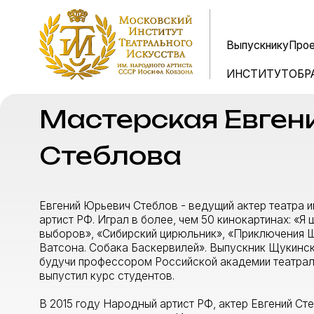
Выпускнику
Выпускнику
Проекты
Проекты
Пр
Пр
ИНСТИТУТ
ИНСТИТУТ
ОБРАЗОВА
ОБРАЗОВА
Мастерская Евгения
Стеблова
Евгений Юрьевич Стеблов - ведущий актер театра им. Мо
артист РФ. Играл в более, чем 50 кинокартинах: «Я шагаю
выборов», «Сибирский цирюльник», «Приключения Шерлок
Ватсона. Собака Баскервилей». Выпускник Щукинского учил
будучи профессором Российской академии театрального и
выпустил курс студентов.
В 2015 году Народный артист РФ, актер Евгений Стеблов о
актерского мастерства в Институте театрального искусств
Евгений Стеблов придерживается традиций русского театр
обучение базируется на системе Константина Станиславс