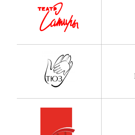
Наши контакты:
АНО ООВО “Институт имени Народног
артиста СССР И.Д. Кобзона”
Приемная комиссия:
Приемная ректора:
+7 (495) 955-70-95
+7 (495) 955-70-5
5