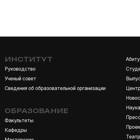
льтеты
Проекты
едры
Театр
ерские
Контакты