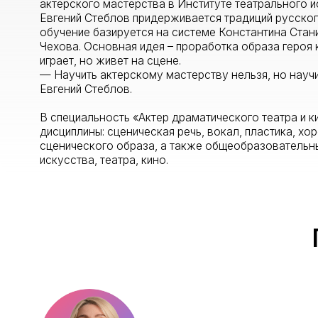
Чехова. Основная идея – проработка образа героя как втор
играет, но живет на сцене.
— Научить актерскому мастерству нельзя, но научиться м
Евгений Стеблов.
В специальность «Актер драматического театра и кино» 
дисциплины: сценическая речь, вокал, пластика, хореограф
сценического образа, а также общеобразовательные пред
искусства, театра, кино.
Пр
Суворова Марина Михай