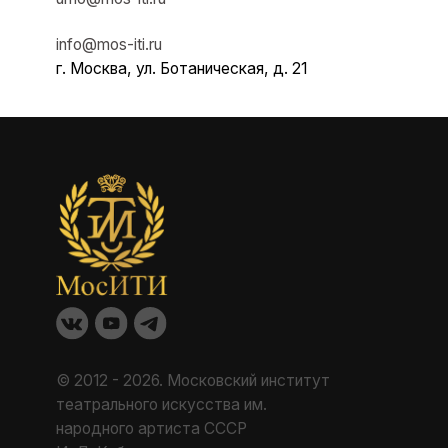
© 2012 - 2026. Московский институт
Факу
театрального искусства им.
Каф
народного артиста СССР
Маст
И. Д. Кобзона
ДПО