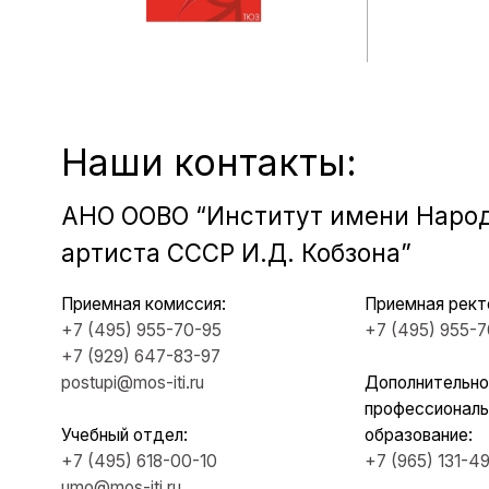
+7 (929) 647-83-97
postupi@mos-iti.ru
Дополнительное
профессиональное
Учебный отдел:
образование:
+7 (495) 618-00-10
+7 (965) 131-49-92
umo@mos-iti.ru
info@mos-iti.ru
г. Москва, ул. Ботаническая, д. 21
ИН
Руко
Учен
Свед
ОБ