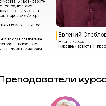
ое «Я». Актер не
ожно, — считает
Евгений Стеблов
входят следующие
Мастер курса.
ия, психология
Народный артист РФ, профессор
меты по истории
еподаватели курса
ловна
Удалов Леонид 