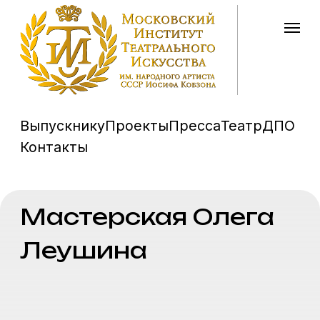
Выпускнику
Проекты
Пресса
Театр
ДПО
Контакты
Мастерская
Олега
Леушина