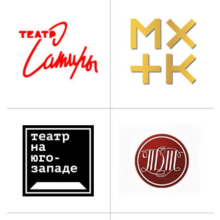
СССР И.Д. Кобзона”
Приемная комиссия:
+7 (495) 955-70-95
+7 (929) 647-83-97
postupi@mos-iti.ru
Учебный отдел:
+7 (495) 618-00-10
umo@mos-iti.ru
Приемная ректора:
+7 (495) 955-70-5
5
Дополнительное
профессиональное
образование:
+7 (965) 131-49-92
info@mos-iti.ru