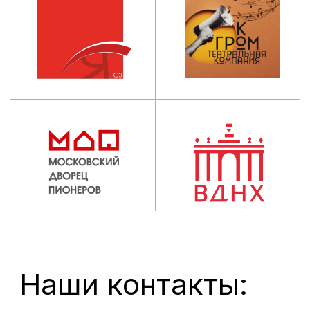
ИНСТИТУТ
Абитуриентам
Руководство
Студентам
Ученый совет
Выпускникам
Сведения об
Центр карьеры
образовательной
организации
Новости
Наука
ОБРАЗОВАНИЕ
Пресса
Факультеты
Проекты
Кафедры
Театр