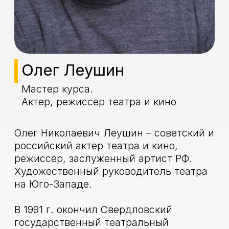
на Юго-Западе.
В 1991 г. окончил Свердловский
государственный театральный
институт, актерский факультет (курс
Н.В. Мильченко).С 1992 года начал
службу в театре на Юго-Западе,а с 2011
года является его художественный
руководителем.
В 2018 году был награжден знаком
отличия «За безупречную службу
городу Москве 25 лет».
В 2003 году удостоен звания
заслуженного артиста РФ.
Лауреат театральной премии редакции
«МК» 2000 г. за исполнение роли
Калигулы в спектакле «Калигула» А.
Камю.
Роли в кино: «Железное поле» роль
Димы, «Всегда говори «всегда»» роль
Вадима, «Частный детектив» роль
Виктора, «В одном шаге от Третьей
мировой» роль Джона Кеннеди и др.