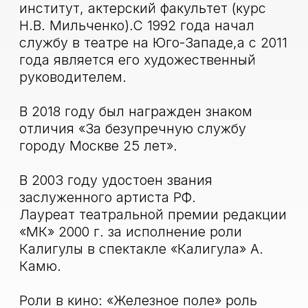
Роли в театре: «Ромул Великий» Ромул
Августул, «Кабала святош» Мольер,
«Дракула» профессор Абрахам Ван
Хельсинг, «Игра в Наполеона»
Наполеон Бонапарт, «Мастер и
Маргарита» Воланд, «Портрет Дориана
Грея» Белое и др.
Преподаватели
курса
Захарова Елена Михайловна