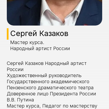
Пензенского драматического театра
Доверенное лицо Президента России
В.В. Путина
Мастер курса, Педагог по мастерству
актера
Родился 20 августа 1966 года в
Саратове.
В 1987 году окончил театральный
факультет Саратовской
государственной консерватории им. Л.
В. Собинова (курс народной артистки
РоссииР. И. Беляковой) и три года
работал в Смоленском областном
театре драмы.
В Пензенский областной
драматический театр пришёл в 1990
году. Сразу активно ввелся в
репертуар и скоро прочно занял в
труппе место молодого характерного
героя. Ярко раскрылся талант Казакова
в классической комедии. Роли Фигаро
в «Севильском цирюльнике» (1996) и
«Женитьбе Фигаро» (1997) по пьесам