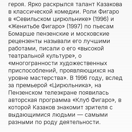
проходящего в Израиле с 2011 года.
Член Общественной палаты
Пензенской области (2011).
В 2012 году стал одним из доверенных
лиц кандидата в президенты России В.
В. Путина
С июня 2015 года — депутат
Законодательного собрания
Пензенской области.
В 2023 году Казакову С.В. было
присвоено почётное звание «Народный
артист России»