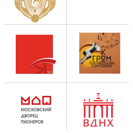
ИНСТИТУТ
Абитуриентам
Руководство
Студентам
Ученый совет
Выпускникам
Сведения об
Центр карьеры
образовательной
организации
Новости
Наука
ОБРАЗОВАНИЕ
Пресса
Факультеты
Проекты
Кафедры
Театр
Мастерские
Контакты
ДПО