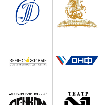
Наши контакты:
АНО ООВО “Институт
имени Народного артиста
СССР И.Д. Кобзона”