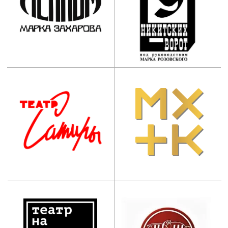
Приемная комиссия:
+7 (495) 955-70-95
+7 (929) 647-83-97
postupi@mos-iti.ru
Учебный отдел:
+7 (495) 618-00-10
umo@mos-iti.ru
Приемная ректора:
+7 (495) 955-70-5
5
Дополнительное
профессиональное
образование:
+7 (965) 131-49-92
info@mos-iti.ru
г. Москва, ул. Ботаническая, д. 21