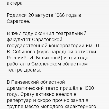
Бомарше пензенские и московские
рецензенты называли его лучшими
работами, писали о его «высокой
театральной культуре», о
«многогранности художественных
приспособлений, проявляющихся на
уровне мастерства». В 1996 году, вслед
за премьерой «Цирюльника», на
Пензенском телеэкране появилась
авторская программа «Клуб Фигаро», в
которой Казаков знакомит зрителя с
выдающимися людьми — самыми
разными по роду деятельности.
В 2005 году Казакову С.В. было
присвоено почётное звание
«Заслуженный артист России»
В сентябре 2010 года он назначен
художественным руководителем
Пензенского областного
драматического театра.
Является президентом
Международного фестиваля
региональных театров России и стран
СНГ «Театральный дивертисмент»,