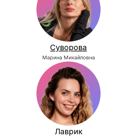
Оксана Александровна
Удалов
Леонид Юрьевич
Красноусов
Андрей Викторович