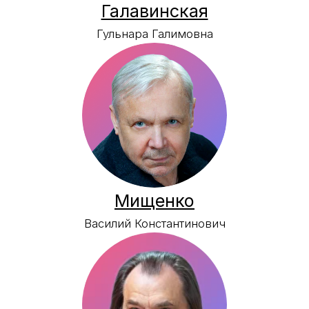
Голубкина
Мария Андреевна
Поплавская
Яна Евгеньевна