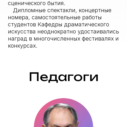
Голобородько
Александр Александрович
Розовский
Марк Григорьевич