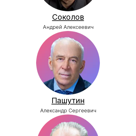
Глазов
Евгений Анатольевич
Анохина
Ольга Евгеньевна