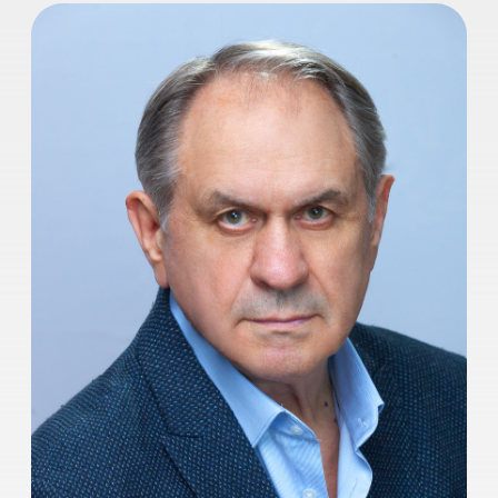
Валерий Афанасьев
Заведующий кафедрой, народный
артист РФ, профессор
Основной целью обучения актеров
драматического театра и кино в АНО
ООВО “Институт имени Народного