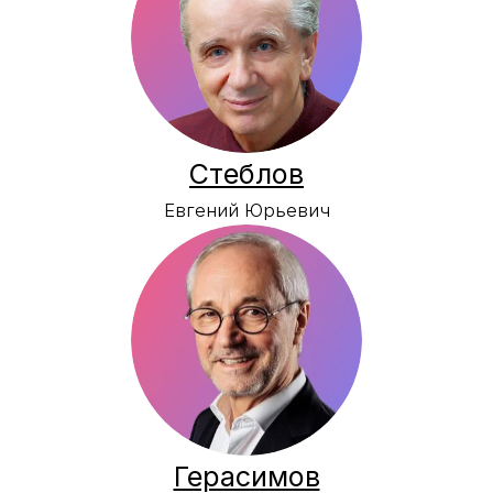
Бозин
Дмитрий Станиславович
Галавинская
Гульнара Галимовна