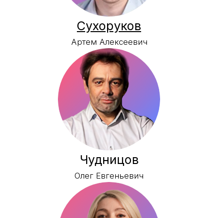
Вихоркова
Ольга Ивановна
Захарова
Елена Михайловна
Колесникова