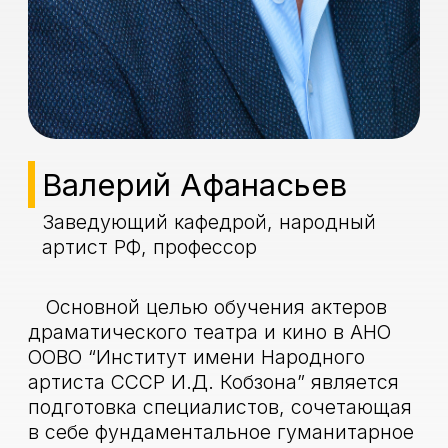
артиста СССР И.Д. Кобзона” является
подготовка специалистов, сочетающая
в себе фундаментальное гуманитарное
образование и профессиональное
обучение.
Каждый курс является творческой
мастерской, своеобразным прообразом
маленького театра, со своей труппой,
руководителем-мастером курса и
постепенно формирующимся за годы
обучения репертуаром.
Среди педагогов – Народные и
Заслуженные артисты России,
известные актеры театров и кино. В
своей практической работе Кафедра
драматического искусства активно
использует достижения русской,
советской театральной школы. Важное
место в обучении занимает работа над
характером и характерностью, работа
над глубинным освоением основ
сценического бытия.
Дипломные спектакли, концертные
номера, самостоятельные работы
студентов Кафедры драматического