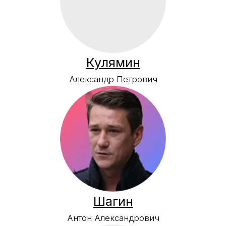
Медведева
Елена Владимировна
Маслова
Инна Валерьевна