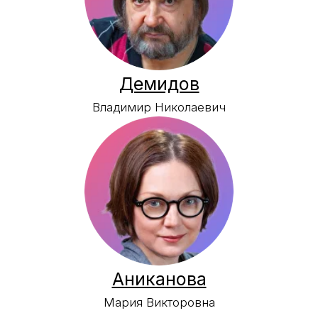
Богдасаров
Михаил Сергеевич
Леушин
Олег Николаевич