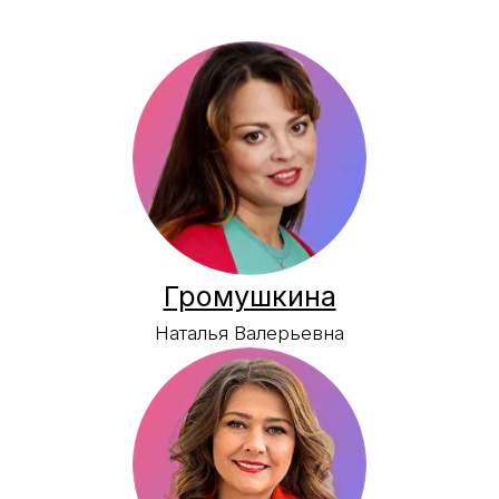
Чудницов
Олег Евгеньевич
Суворова
Марина Михайловна