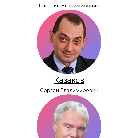
Мищенко
Василий Константинович
Демидов
Владимир Николаевич
Аниканова
Мария Викторовна