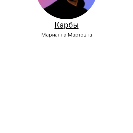
Киркина
Дарья Сергеевна
Серов
Артем Евгеньевич