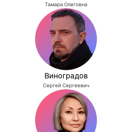
Бершов
Андрей Николаевич
Томилин
Дмитрий Валентинович