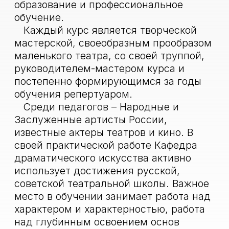
искусства неоднократно удостаивались
наград в многочисленных фестивалях и
конкурсах.
Педагоги
Афанасьев
Валерий Алексеевич