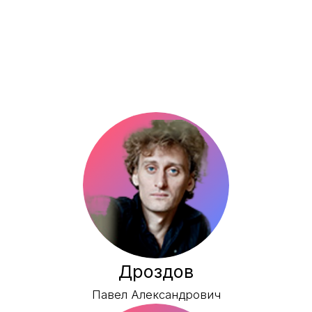
Шилимова
Полина Сергеевна
Нечитайло
Полина Дмитриевна