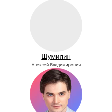
Коршунова
Анастасия Викторовна
Голубцов
Юрий Васильевич