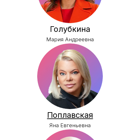
Лаврик
Тамара Олеговна
Виноградов
Сергей Сергеевич
Карбы