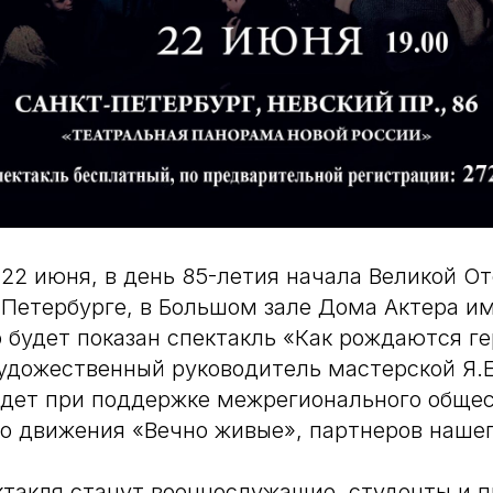
 22 июня, в день 85-летия начала Великой О
-Петербурге, в Большом зале Дома Актера им
 будет показан спектакль «Как рождаются г
художественный руководитель мастерской Я.Е
йдет при поддержке межрегионального обще
о движения «Вечно живые», партнеров нашег
такля станут военнослужащие, студенты и 