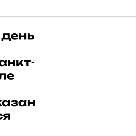
 день
анкт-
ле
казан
ся