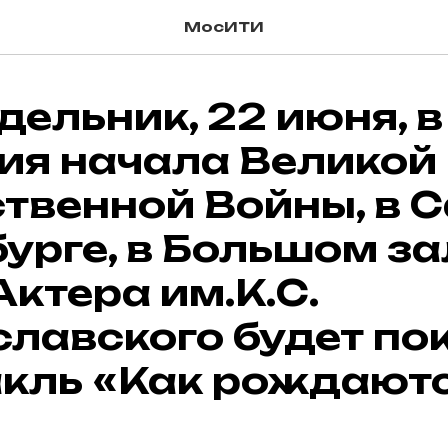
МосИТИ
дельник, 22 июня, в
ия начала Великой
твенной Войны, в С
урге, в Большом за
ктера им.К.С.
лавского будет по
акль «Как рождают
»