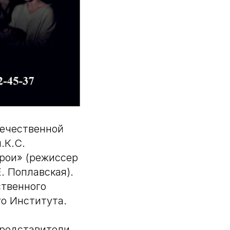
течественной
.К.С.
ерои» (режиссер
. Поплавская).
ственного
о Института.
представители