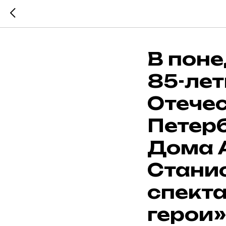
В поне
85-лет
Отечес
Петерб
Дома А
Станис
спект
герои