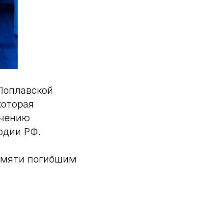
Поплавской
которая
ечению
рдии РФ.
амяти погибшим