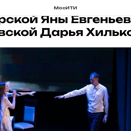
тка 3 курса творч
МосИТИ
рской Яны Евгенье
вской Дарья Хильк