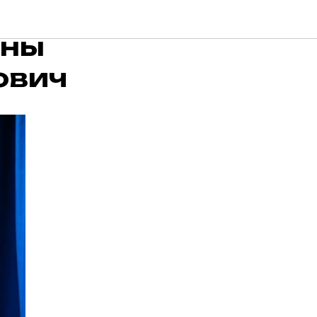
еской
вны
ович