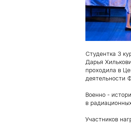
Студентка 3 ку
Дарья Хилькови
проходила в Це
деятельности Ф
Военно - исто
в радиационных
Участников наг