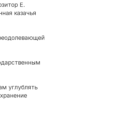
озитор Е.
нная казачья
преодолевающей
годарственным
ам углублять
охранение