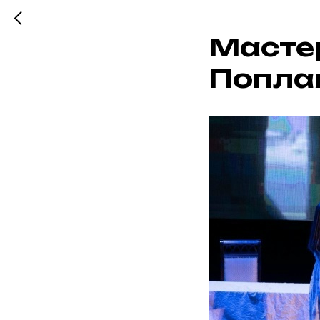
Студен
Масте
Попла