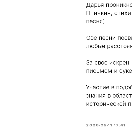
Дарья проникно
Птичкин, стихи 
песня).
Обе песни посв
любые расстоян
За свое искрен
письмом и буке
Участие в подо
знания в облас
исторической п
2026-05-11 17:41