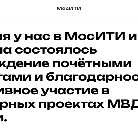
МосИТИ
я у нас в МосИТИ и
на состоялось
ждение почётными
тами и благодарно
ивное участие в
урных проектах МВ
.