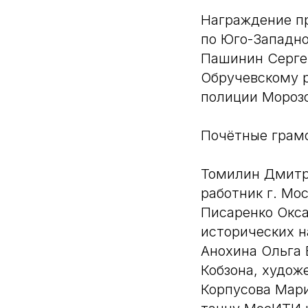
Награждение пр
по Юго-Западно
Пашинин Серге
Обручевскому р
полиции Морозо
Почётные грам
Томилин Дмитр
работник г. Мо
Писаренко Окса
исторических н
Анохина Ольга 
Кобзона, худож
Корпусова Мар