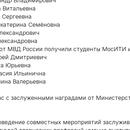
андр Владимирович
а Витальевна
 Сергеевна
Екатерина Семёновна
Александрович
лександровна
от МВД России получили студенты МосИТИ и
рей Дмитриевич
га Юрьевна
тасия Ильинична
лина Валерьевна
ас с заслуженными наградами от Министерс
оведение совместных мероприятий заслужив