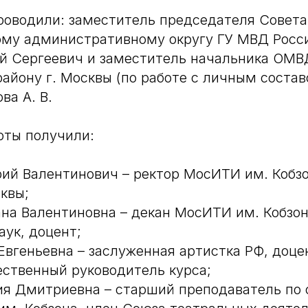
оводили: заместитель председателя Совета
му административному округу ГУ МВД Росси
й Сергеевич и заместитель начальника ОМВ
айону г. Москвы (по работе с личным соста
ва А. В.
оты получили:
ий Валентинович – ректор МосИТИ им. Кобзо
сквы;
на Валентиновна – декан МосИТИ им. Кобзон
аук, доцент;
Евгеньевна – заслуженная артистка РФ, доц
ественный руководитель курса;
ия Дмитриевна – старший преподаватель по