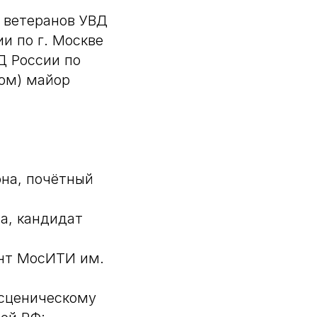
 ветеранов УВД
и по г. Москве
Д России по
вом) майор
на, почётный
а, кандидат
ент МосИТИ им.
 сценическому