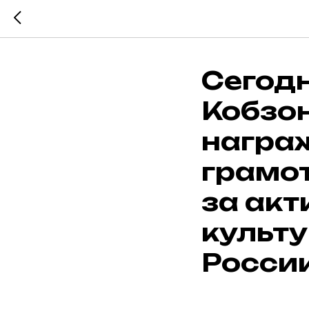
Сегодн
Кобзо
награ
грамо
за акт
культ
России