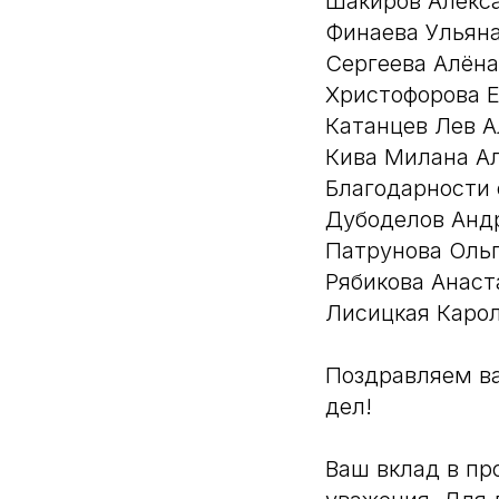
Шакиров Алекс
Финаева Ульян
Сергеева Алёна
Христофорова 
Катанцев Лев 
Кива Милана А
Благодарности 
Дубоделов Анд
Патрунова Оль
Рябикова Анас
Лисицкая Каро
Поздравляем в
дел!
Ваш вклад в пр