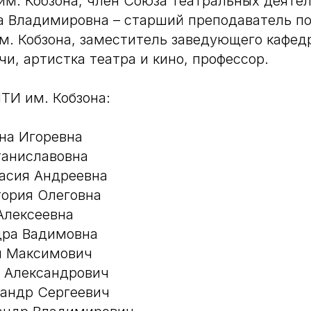
м. Кобзона, член Союза театральных деятел
а Владимировна – старший преподаватель по
. Кобзона, заместитель заведующего кафед
чи, артистка театра и кино, профессор.
ТИ им. Кобзона:
на Игоревна
таниславовна
асия Андреевна
тория Олеговна
Алексеевна
дра Вадимовна
н Максимович
й Александрович
сандр Сергеевич