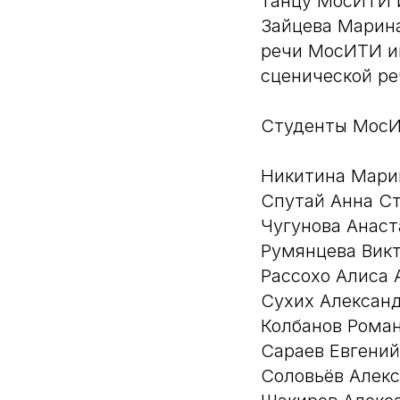
танцу МосИТИ и
Зайцева Марин
речи МосИТИ им
сценической ре
Студенты МосИ
Никитина Мари
Спутай Анна С
Чугунова Анаст
Румянцева Вик
Рассохо Алиса 
Сухих Алексан
Колбанов Рома
Сараев Евгени
Соловьёв Алек