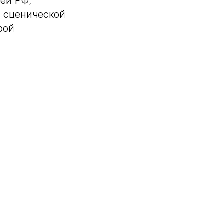
ей РФ;
 сценической
рой