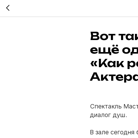
Вот та
ещё о
«Как 
Актера
Спектакль Маст
диалог душ.
В зале сегодня