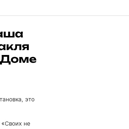
наша
акля
 Доме
тановка, это
а «Своих не