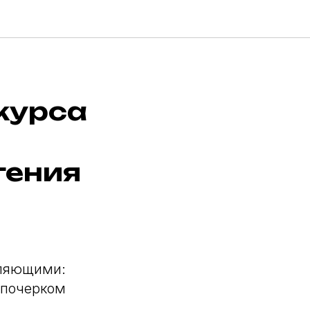
 курса
гения
вляющими:
 почерком