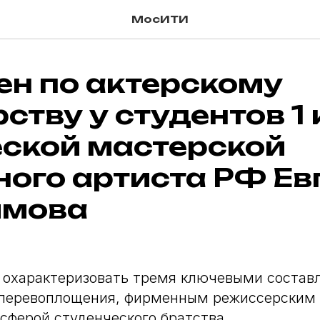
МосИТИ
ен по актерскому
ству у студентов 1
еской мастерской
ого артиста РФ Ев
имова
 охарактеризовать тремя ключевыми соста
 перевоплощения, фирменным режиссерским
сферой студенческого братства.