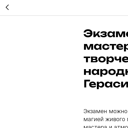
Экзам
мастер
творч
народн
Герас
Экзамен можно
магией живого
мастера и атмо