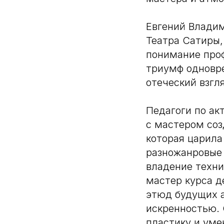
Евгений Владим
Театра Сатиры,
понимание проф
триумф одновре
отеческий взгл
Педагоги по ак
с мастером соз
которая царила
разножанровые 
владение техни
мастер курса д
этюд будущих а
искренностью.
пластику и уме