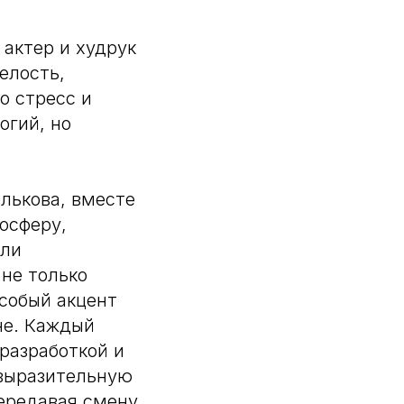
актер и худрук
елость,
о стресс и
огий, но
илькова, вместе
осферу,
или
не только
Особый акцент
не. Каждый
разработкой и
 выразительную
ередавая смену