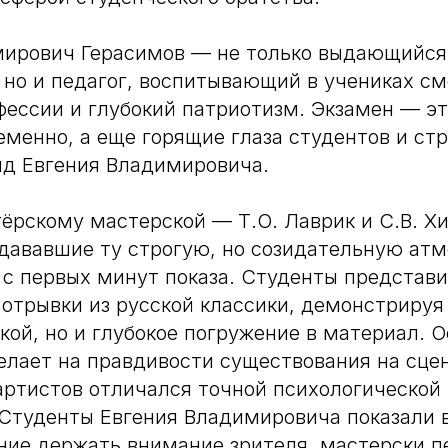
ирович Герасимов — не только выдающийся 
 но и педагог, воспитывающий в учениках см
ессии и глубокий патриотизм. Экзамен — эт
менно, а еще горящие глаза студентов и стр
яд Евгения Владимировича.
тёрскому мастерской — Т.О. Лаврик и С.В. Х
дававшие ту строгую, но созидательную атм
 с первых минут показа. Студенты представ
отрывки из русской классики, демонстрируя 
кой, но и глубокое погружение в материал. 
елает на правдивости существования на сце
ртистов отличался точной психологической 
 Студенты Евгения Владимировича показали
ние держать внимание зрителя, мастерски п