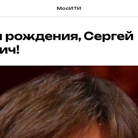
МосИТИ
 рождения, Сергей
ич!