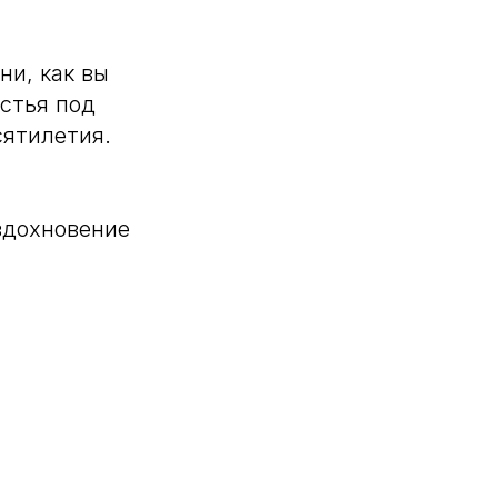
ни, как вы
астья под
сятилетия.
вдохновение