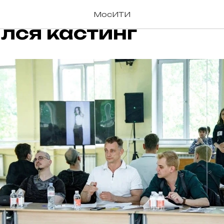
в МосИТИ им. Кобз
МосИТИ
лся кастинг