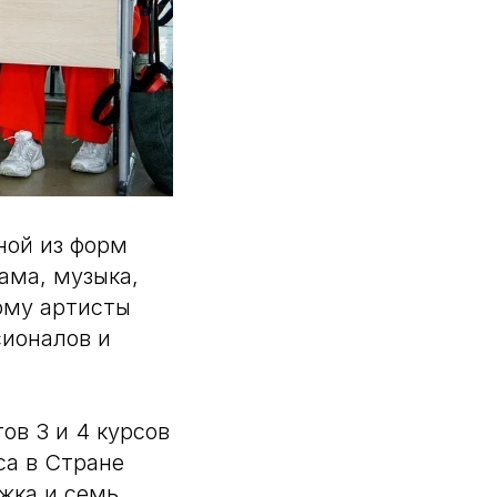
ной из форм
ама, музыка,
ому артисты
сионалов и
ов 3 и 4 курсов
са в Стране
жка и семь