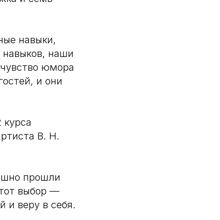
ные навыки,
 навыков, наши
 чувство юмора
гостей, и они
 курса
ртиста В. Н.
ешно прошли
Этот выбор —
 и веру в себя.