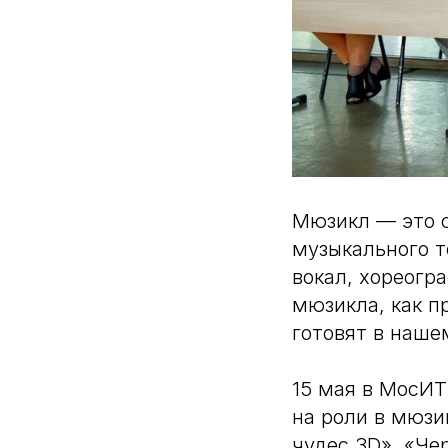
Мюзикл — это с
музыкального т
вокал, хореогр
мюзикла, как п
готовят в наше
15 мая в МосИТ
на роли в мюзи
чудес 3D», «Че