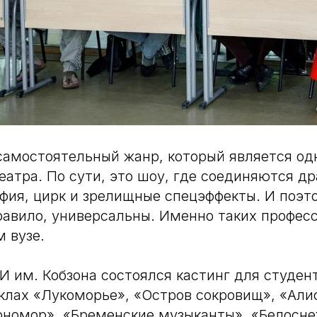
амостоятельный жанр, который является од
еатра. По сути, это шоу, где соединяются др
афия, цирк и зрелищные спецэффекты. И поэт
равило, универсальны. Именно таких профес
м вузе.
И им. Кобзона состоялся кастинг для студент
клах «Лукоморье», «Остров сокровищ», «Али
рномор», «Бременские музыканты», «Белосне