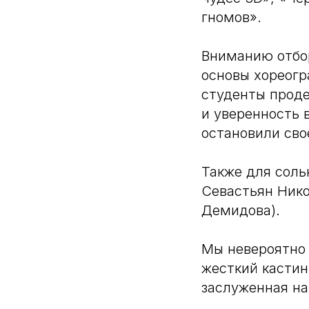
гномов».
Вниманию отбо
основы хореогр
студенты прод
и уверенность в
остановили сво
Также для соль
Севастьян Нико
Демидова).
Мы невероятно
жесткий кастин
заслуженная на