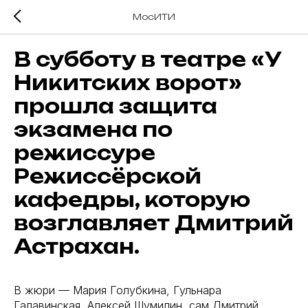
МосИТИ
В субботу в театре «У
Никитских ворот»
прошла защита
экзамена по
режиссуре
Режиссёрской
кафедры, которую
возглавляет Дмитрий
Астрахан.
В жюри — Мария Голубкина, Гульнара
Галавинская, Алексей Шумилин, сам Дмитрий